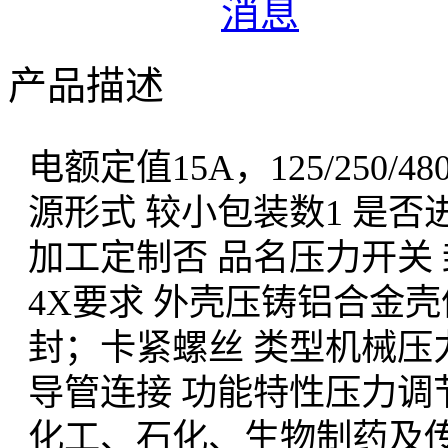
产品描述
电额定值
15A，125/25
源形式
较小包装数
1
是否
加工定制
否
品名
压力开关
4X要求
外壳
压铸铝合金壳
封；卡紧螺丝
类型
机械压
导管连接
功能特性
压力调
化工、石化、生物制药及