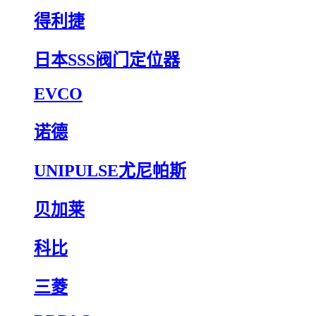
得利捷
日本SSS阀门定位器
EVCO
诺德
UNIPULSE尤尼帕斯
贝加莱
科比
三菱