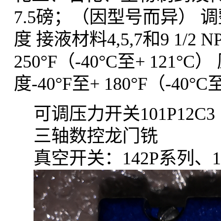
7.5磅；（因型号而异）
调
度
接液材料
4,5,7和9 1/2
250°F（-40°C至+ 121°C）
度
-40°F至+ 180°F（-40°C
可调压力开关101P12C3 15
三轴数控龙门铣
真空开关：142P系列、1