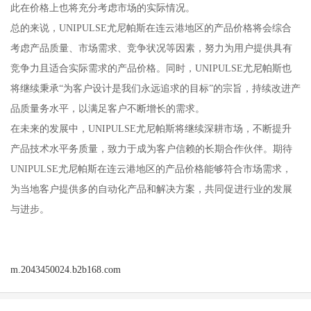
此在价格上也将充分考虑市场的实际情况。
总的来说，UNIPULSE尤尼帕斯在连云港地区的产品价格将会综合
考虑产品质量、市场需求、竞争状况等因素，努力为用户提供具有
竞争力且适合实际需求的产品价格。同时，UNIPULSE尤尼帕斯也
将继续秉承“为客户设计是我们永远追求的目标”的宗旨，持续改进产
品质量务水平，以满足客户不断增长的需求。
在未来的发展中，UNIPULSE尤尼帕斯将继续深耕市场，不断提升
产品技术水平务质量，致力于成为客户信赖的长期合作伙伴。期待
UNIPULSE尤尼帕斯在连云港地区的产品价格能够符合市场需求，
为当地客户提供多的自动化产品和解决方案，共同促进行业的发展
与进步。
m.2043450024.b2b168.com