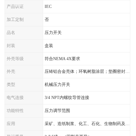
产品认证
IEC
加工定制
否
品名
压力开关
封装
盒装
外壳等级
符合NEMA 4X要求
外壳
压铸铝合金壳体；环氧树脂涂层；垫圈密封；卡紧螺丝
类型
机械压力开关
电气连接
3/4 NPT内螺纹导管连接
功能特性
压力调节范围
应用
采矿、造纸制浆、化工、石化、生物制药及传统工业应用领域