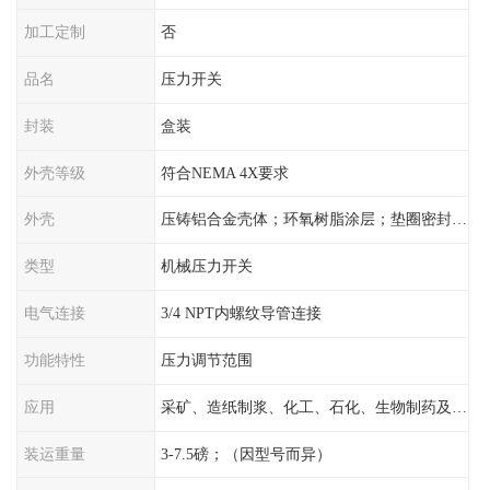
加工定制
否
品名
压力开关
封装
盒装
外壳等级
符合NEMA 4X要求
外壳
压铸铝合金壳体；环氧树脂涂层；垫圈密封；卡紧螺丝
类型
机械压力开关
电气连接
3/4 NPT内螺纹导管连接
功能特性
压力调节范围
应用
采矿、造纸制浆、化工、石化、生物制药及传统工业应用领域
装运重量
3-7.5磅；（因型号而异）