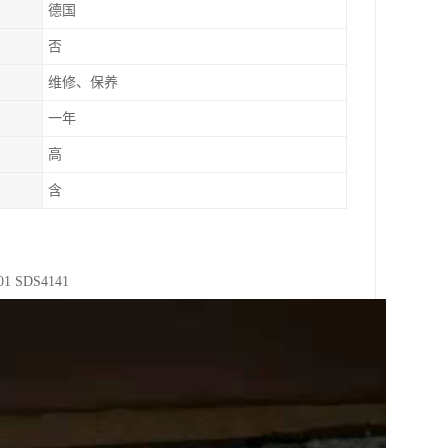
德国
否
维修、保养
一年
高
含
 SDS4141