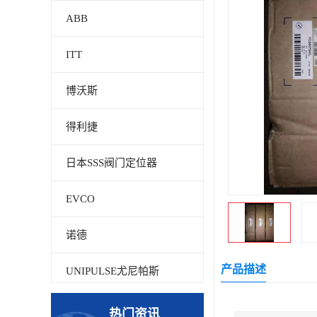
ABB
ITT
博沃斯
得利捷
日本SSS阀门定位器
EVCO
诺德
产品描述
UNIPULSE尤尼帕斯
贝加莱
热门资讯