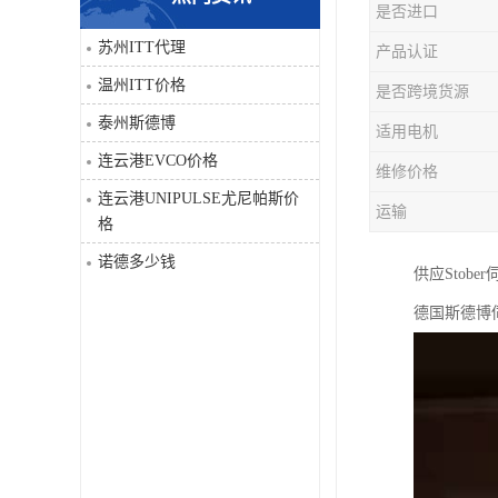
是否进口
科比
苏州ITT代理
产品认证
温州ITT价格
是否跨境货源
三菱
泰州斯德博
适用电机
DRPAG
连云港EVCO价格
维修价格
连云港UNIPULSE尤尼帕斯价
运输
格
诺德多少钱
供应Stobe
德国斯德博伺服驱