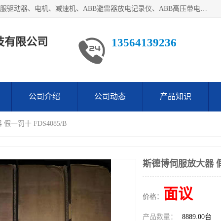
目前我们经销的优势产品主要如下：德国STOBER斯德博、伺服驱动器、电机、减速机、ABB避雷器放电记录仪、ABB高压带电指示器、模拟指示器、柜用照明灯、风机控制器、日本SSS阀门定位器；德国NORD诺德、德国SEW、ITT压力开关、ROSS、伦茨、WEST、ATOS、派克、SSS、三菱、 EVCO、 尤尼帕斯、日本三桥、三菱、威格士、KEB科比等等，品牌众多，无法一一列举！详情来电咨询
技有限公司
13564139236
公司介绍
公司动态
产品知识
假一罚十 FDS4085/B
斯德博伺服放大器 假一
面议
价格：
产品数量：
8889.00台