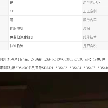
是
原产国/地区
CE
加工定制
是
服务内容
伺服电机
质保
免费检测后报价
维修技术
快递物流
是否含税
r伺服电机等系列产品，欢迎来电咨询 K613VG0380EK703U S/N：1948210
动器SDS4000系列型号SDS4011 SDS4021 SDS4041 SDS4071 SDS4101