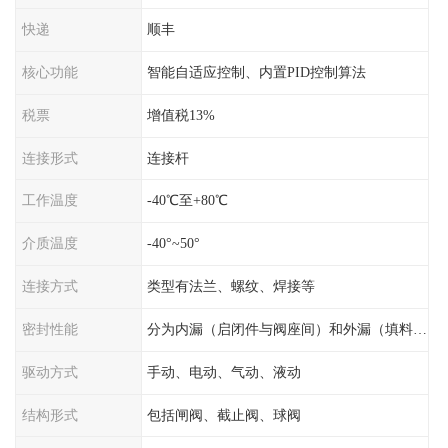
快递
顺丰
核心功能
智能自适应控制、内置PID控制算法
税票
增值税13%
连接形式
连接杆
工作温度
-40℃至+80℃
介质温度
-40°~50°
连接方式
类型有法兰、螺纹、焊接等
密封性能
分为内漏（启闭件与阀座间）和外漏（填料与阀杆间）
驱动方式
手动、电动、气动、液动
结构形式
包括闸阀、截止阀、球阀