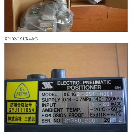
XP102-LS1/K4-M3