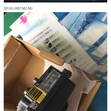
XP102-HB7/M2-M1