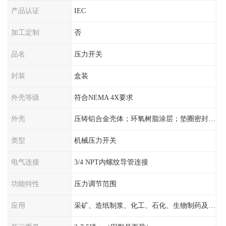
产品认证
IEC
加工定制
否
品名
压力开关
封装
盒装
外壳等级
符合NEMA 4X要求
外壳
压铸铝合金壳体；环氧树脂涂层；垫圈密封；卡紧螺丝
类型
机械压力开关
电气连接
3/4 NPT内螺纹导管连接
功能特性
压力调节范围
应用
采矿、造纸制浆、化工、石化、生物制药及传统工业应用领域