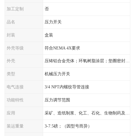
加工定制
否
品名
压力开关
封装
盒装
外壳等级
符合NEMA 4X要求
外壳
压铸铝合金壳体；环氧树脂涂层；垫圈密封；卡紧螺丝
类型
机械压力开关
电气连接
3/4 NPT内螺纹导管连接
功能特性
压力调节范围
应用
采矿、造纸制浆、化工、石化、生物制药及传统工业应用领域
装运重量
3-7.5磅；（因型号而异）