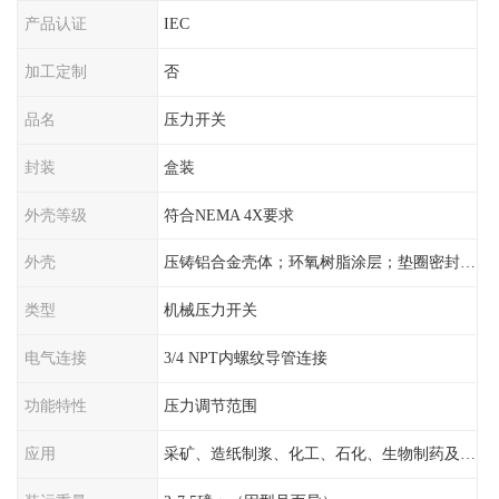
产品认证
IEC
加工定制
否
品名
压力开关
封装
盒装
外壳等级
符合NEMA 4X要求
外壳
压铸铝合金壳体；环氧树脂涂层；垫圈密封；卡紧螺丝
类型
机械压力开关
电气连接
3/4 NPT内螺纹导管连接
功能特性
压力调节范围
应用
采矿、造纸制浆、化工、石化、生物制药及传统工业应用领域