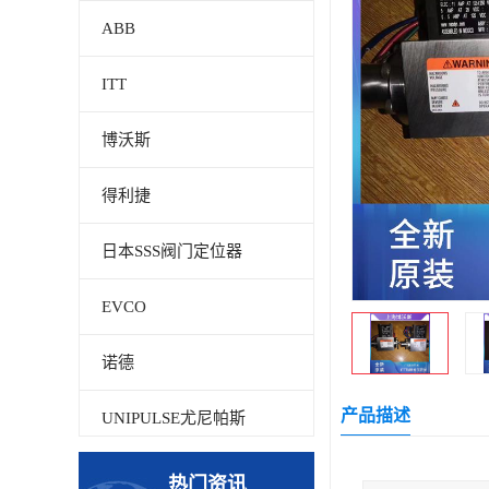
ABB
ITT
博沃斯
得利捷
日本SSS阀门定位器
EVCO
诺德
产品描述
UNIPULSE尤尼帕斯
贝加莱
热门资讯