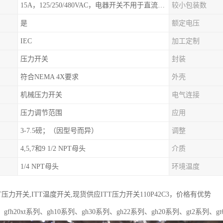
15A，125/250/480VAC，电器开关不用于直流电源形式
较小包装数
是
额定电压
IEC
加工定制
压力开关
封装
符合NEMA 4X要求
外壳
机械压力开关
电气连接
压力调节范围
应用
3-7.5磅；（因型号而异）
调整
4,5,7和9 1/2 NPT母头
介质
1/4 NPT母头
环境温度
T压力开关,ITT温度开关,现货供应ITT压力开关110P42C3，价格有优势
fh20xt系列、gh10系列、gh30系列、gh22系列、gh20系列、gt2系列、gt