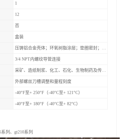
1
12
否
盒装
压铸铝合金壳体；环氧树脂涂层；垫圈密封；卡紧螺丝
3/4 NPT内螺纹导管连接
采矿、造纸制浆、化工、石化、生物制药及传统工业应用领域
外部螺丝刀槽调整和量程刻度
-40°F至+ 250°F（-40°C至+ 121°C）
-40°F至+ 180°F（-40°C至+ 82°C）
6系列、gt210系列