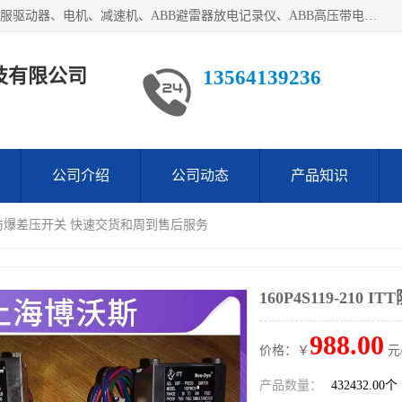
目前我们经销的优势产品主要如下：德国STOBER斯德博、伺服驱动器、电机、减速机、ABB避雷器放电记录仪、ABB高压带电指示器、模拟指示器、柜用照明灯、风机控制器、日本SSS阀门定位器；德国NORD诺德、德国SEW、ITT压力开关、ROSS、伦茨、WEST、ATOS、派克、SSS、三菱、 EVCO、 尤尼帕斯、日本三桥、三菱、威格士、KEB科比等等，品牌众多，无法一一列举！详情来电咨询
技有限公司
13564139236
公司介绍
公司动态
产品知识
0 ITT防爆差压开关 快速交货和周到售后服务
160P4S119-21
988.00
价格：￥
元
产品数量：
432432.00个