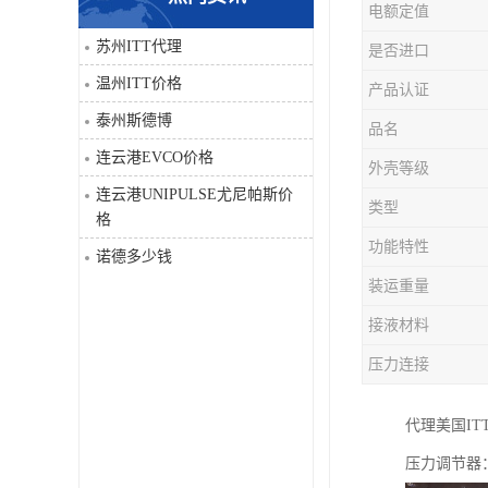
电额定值
科比
苏州ITT代理
是否进口
温州ITT价格
产品认证
三菱
泰州斯德博
品名
DRPAG
连云港EVCO价格
外壳等级
连云港UNIPULSE尤尼帕斯价
类型
格
功能特性
诺德多少钱
装运重量
接液材料
压力连接
代理美国IT
压力调节器：g