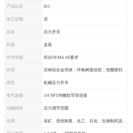
产品认证
IEC
加工定制
否
品名
压力开关
封装
盒装
外壳等级
符合NEMA 4X要求
外壳
压铸铝合金壳体；环氧树脂涂层；垫圈密封；卡紧螺丝
类型
机械压力开关
电气连接
3/4 NPT内螺纹导管连接
功能特性
压力调节范围
应用
采矿、造纸制浆、化工、石化、生物制药及传统工业应用领域