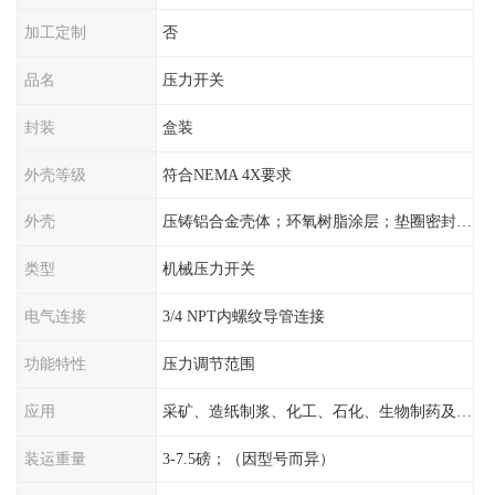
加工定制
否
品名
压力开关
封装
盒装
外壳等级
符合NEMA 4X要求
外壳
压铸铝合金壳体；环氧树脂涂层；垫圈密封；卡紧螺丝
类型
机械压力开关
电气连接
3/4 NPT内螺纹导管连接
功能特性
压力调节范围
应用
采矿、造纸制浆、化工、石化、生物制药及传统工业应用领域
装运重量
3-7.5磅；（因型号而异）