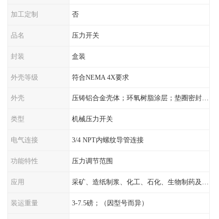
加工定制
否
品名
压力开关
封装
盒装
外壳等级
符合NEMA 4X要求
外壳
压铸铝合金壳体；环氧树脂涂层；垫圈密封；卡紧螺丝
类型
机械压力开关
电气连接
3/4 NPT内螺纹导管连接
功能特性
压力调节范围
应用
采矿、造纸制浆、化工、石化、生物制药及传统工业应用领域
装运重量
3-7.5磅；（因型号而异）