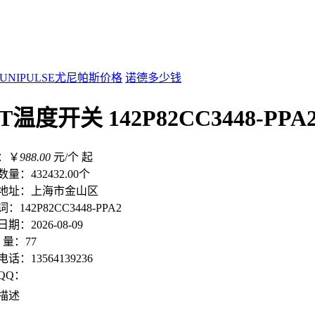
UNIPULSE尤尼帕斯价格
诺德多少钱
TT温度开关 142P82CC3448
：￥
988.00
元/个 起
数量：
432432.00个
地址：
上海市金山区
词：
142P82CC3448-PPA2
日期：
2026-08-09
 量：
77
电话：
13564139236
QQ：
描述