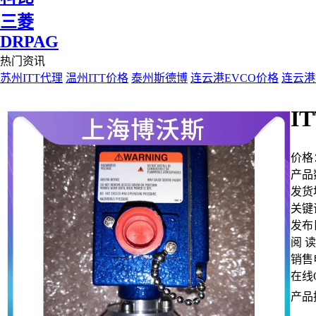
三菱
DRPAG
热门资讯
苏州ITT代理
温州ITT价格
泰州斯德博
连云港EVCO价格
连云港
I
价格
产品
发货
关键
发布
阅 读
销售
在线
产品