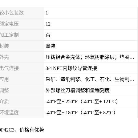
较小包装数
1
额定电压
12
加工定制
否
封装
盒装
外壳
压铸铝合金壳体；环氧树脂涂层；垫圈密封；卡紧螺丝
电气连接
3/4 NPT内螺纹导管连接
应用
采矿、造纸制浆、化工、石化、生物制药及传统工业应用领域
调整
外部螺丝刀槽调整和量程刻度
介质
-40°F至+ 250°F（-40°C至+ 121°C）
环境温度
-40°F至+ 180°F（-40°C至+ 82°C）
0P42C3，价格有优势