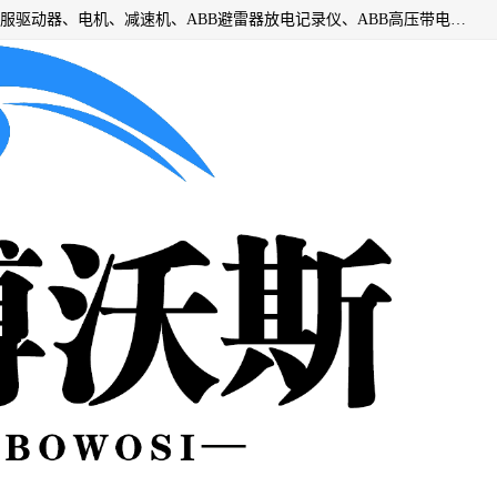
目前我们经销的优势产品主要如下：德国STOBER斯德博、伺服驱动器、电机、减速机、ABB避雷器放电记录仪、ABB高压带电指示器、模拟指示器、柜用照明灯、风机控制器、日本SSS阀门定位器；德国NORD诺德、德国SEW、ITT压力开关、ROSS、伦茨、WEST、ATOS、派克、SSS、三菱、 EVCO、 尤尼帕斯、日本三桥、三菱、威格士、KEB科比等等，品牌众多，无法一一列举！详情来电咨询