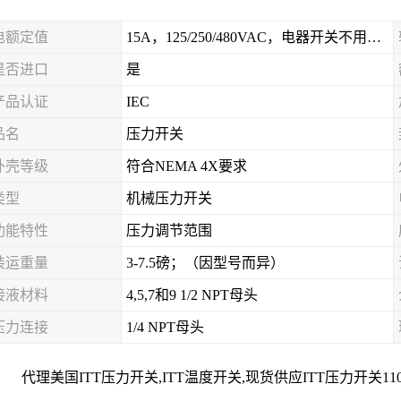
电额定值
15A，125/250/480VAC，电器开关不用于直流电源形式
是否进口
是
产品认证
IEC
品名
压力开关
外壳等级
符合NEMA 4X要求
类型
机械压力开关
功能特性
压力调节范围
装运重量
3-7.5磅；（因型号而异）
接液材料
4,5,7和9 1/2 NPT母头
压力连接
1/4 NPT母头
代理美国ITT压力开关,ITT温度开关,现货供应ITT压力开关11