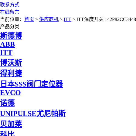
联系方式
在线留言
当前位置：
首页
>
供应商机
>
ITT
> ITT温度开关 142P82CC
产品分类
斯德博
ABB
ITT
博沃斯
得利捷
日本SSS阀门定位器
EVCO
诺德
UNIPULSE尤尼帕斯
贝加莱
科比