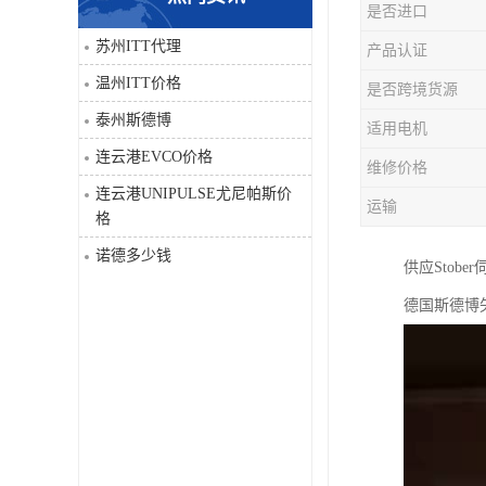
是否进口
科比
苏州ITT代理
产品认证
温州ITT价格
是否跨境货源
三菱
泰州斯德博
适用电机
DRPAG
连云港EVCO价格
维修价格
连云港UNIPULSE尤尼帕斯价
运输
格
诺德多少钱
供应Stobe
德国斯德博矢量变频