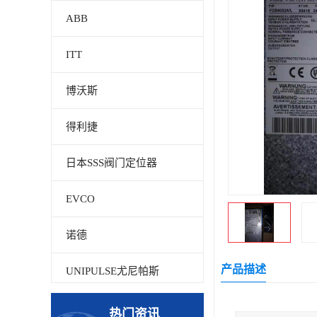
ABB
ITT
博沃斯
得利捷
日本SSS阀门定位器
EVCO
诺德
产品描述
UNIPULSE尤尼帕斯
贝加莱
热门资讯