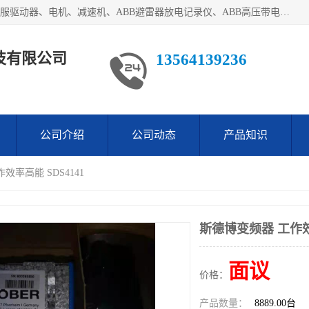
目前我们经销的优势产品主要如下：德国STOBER斯德博、伺服驱动器、电机、减速机、ABB避雷器放电记录仪、ABB高压带电指示器、模拟指示器、柜用照明灯、风机控制器、日本SSS阀门定位器；德国NORD诺德、德国SEW、ITT压力开关、ROSS、伦茨、WEST、ATOS、派克、SSS、三菱、 EVCO、 尤尼帕斯、日本三桥、三菱、威格士、KEB科比等等，品牌众多，无法一一列举！详情来电咨询
技有限公司
13564139236
公司介绍
公司动态
产品知识
效率高能 SDS4141
斯德博变频器 工作效率
面议
价格：
产品数量：
8889.00台