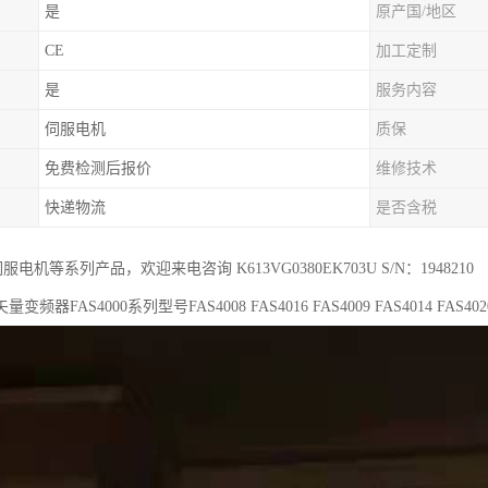
是
原产国/地区
CE
加工定制
是
服务内容
伺服电机
质保
免费检测后报价
维修技术
快递物流
是否含税
r伺服电机等系列产品，欢迎来电咨询 K613VG0380EK703U S/N：1948210
器FAS4000系列型号FAS4008 FAS4016 FAS4009 FAS4014 FAS4020 F