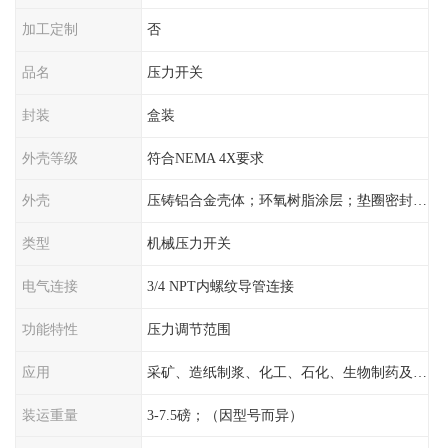
加工定制
否
品名
压力开关
封装
盒装
外壳等级
符合NEMA 4X要求
外壳
压铸铝合金壳体；环氧树脂涂层；垫圈密封；卡紧螺丝
类型
机械压力开关
电气连接
3/4 NPT内螺纹导管连接
功能特性
压力调节范围
应用
采矿、造纸制浆、化工、石化、生物制药及传统工业应用领域
装运重量
3-7.5磅；（因型号而异）