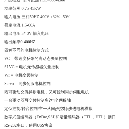
产品描述: 型号范围 FDS4008-4300
功率范围 0.75-45KW
输入电压 三相50HZ 400V +32% -50%
额定电流 1.5-60A
输出电压 3* 0V-输入电压
输出频率0-400HZ
四种不同的电机控制方式
VC = 带速度反馈的高动态矢量控制
SLVC = 电机无传感器矢量控制
V/f = 电机变频控制
Servo = 同步伺服电机控制
既可驱动交流异步电机，又可控制同步伺服电机
一台驱动器可交替控制多达4个伺服轴
定位控制/转台控制/主一从同步控制/步进电机模拟
数字式值编码器（EnDat,SSI)和增量编码器（TTL，HTL）接口
RS-232串口，使用USS协议