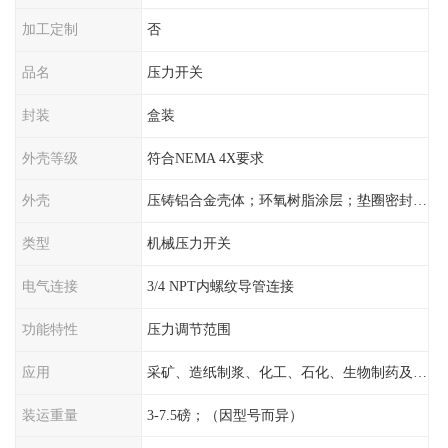
加工定制
否
品名
压力开关
封装
盒装
外壳等级
符合NEMA 4X要求
外壳
压铸铝合金壳体；环氧树脂涂层；垫圈密封；卡紧螺丝
类型
机械压力开关
电气连接
3/4 NPT内螺纹导管连接
功能特性
压力调节范围
应用
采矿、造纸制浆、化工、石化、生物制药及传统工业应用领域
装运重量
3-7.5磅；（因型号而异）