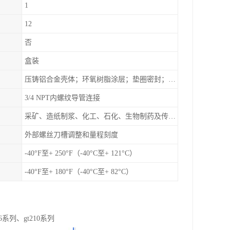
1
12
否
盒装
压铸铝合金壳体；环氧树脂涂层；垫圈密封；卡紧螺丝
3/4 NPT内螺纹导管连接
采矿、造纸制浆、化工、石化、生物制药及传统工业应用领域
外部螺丝刀槽调整和量程刻度
-40°F至+ 250°F（-40°C至+ 121°C）
-40°F至+ 180°F（-40°C至+ 82°C）
6系列、gt210系列