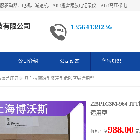
目前我们经销的优势产品主要如下：德国STOBER斯德博、伺服驱动器、电机、减速机、ABB避雷器放电记录仪、ABB高压带电指示器、模拟指示器、柜用照明灯、风机控制器、日本SSS阀门定位器；德国NORD诺德、德国SEW、ITT压力开关、ROSS、伦茨、WEST、ATOS、派克、SSS、三菱、 EVCO、 尤尼帕斯、日本三桥、三菱、威格士、KEB科比等等，品牌众多，无法一一列举！详情来电咨询
技有限公司
13564139236
公司介绍
公司动态
产品知识
4 ITT防爆差压开关 具有抗腐蚀型紧凑型危险区域适用型
225P1C3M-96
适用型
988.00
价格：￥
元