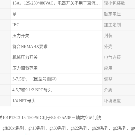
15A，125/250/480VAC，电器开关不用于直流电源形式
较小包装数
是
额定电压
IEC
加工定制
压力开关
封装
符合NEMA 4X要求
外壳
机械压力开关
电气连接
压力调节范围
应用
3-7.5磅；（因型号而异）
调整
4,5,7和9 1/2 NPT母头
介质
1/4 NPT母头
环境温度
01P12C3 15-150PSIG用于840D 5A3P三轴数控龙门铣
fh20xt系列、gh10系列、gh30系列、gh22系列、gh20系列、gt2系列、gt