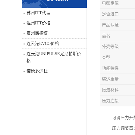
电额定值
科比
苏州ITT代理
是否进口
温州ITT价格
产品认证
三菱
泰州斯德博
品名
DRPAG
连云港EVCO价格
外壳等级
连云港UNIPULSE尤尼帕斯价
类型
格
功能特性
诺德多少钱
装运重量
接液材料
压力连接
可调压力开关1
压力调节器：g