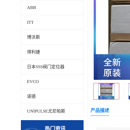
ABB
ITT
博沃斯
得利捷
日本SSS阀门定位器
EVCO
诺德
产品描述
UNIPULSE尤尼帕斯
贝加莱
热门资讯