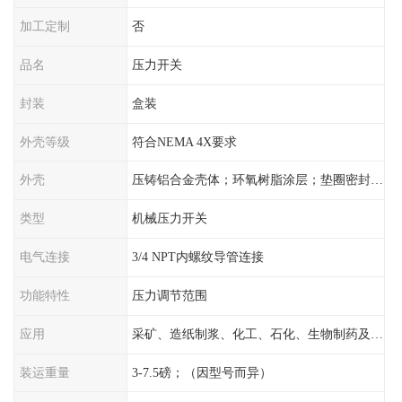
加工定制
否
品名
压力开关
封装
盒装
外壳等级
符合NEMA 4X要求
外壳
压铸铝合金壳体；环氧树脂涂层；垫圈密封；卡紧螺丝
类型
机械压力开关
电气连接
3/4 NPT内螺纹导管连接
功能特性
压力调节范围
应用
采矿、造纸制浆、化工、石化、生物制药及传统工业应用领域
装运重量
3-7.5磅；（因型号而异）