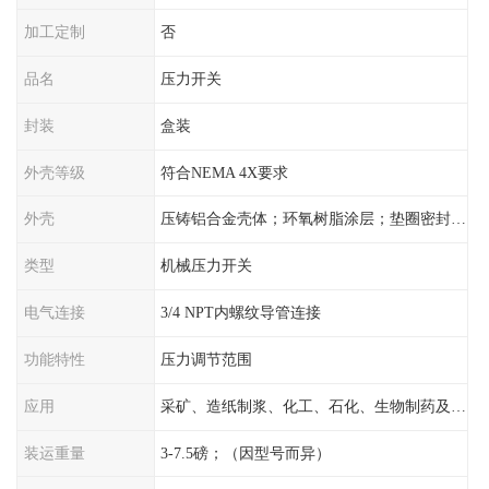
加工定制
否
品名
压力开关
封装
盒装
外壳等级
符合NEMA 4X要求
外壳
压铸铝合金壳体；环氧树脂涂层；垫圈密封；卡紧螺丝
类型
机械压力开关
电气连接
3/4 NPT内螺纹导管连接
功能特性
压力调节范围
应用
采矿、造纸制浆、化工、石化、生物制药及传统工业应用领域
装运重量
3-7.5磅；（因型号而异）