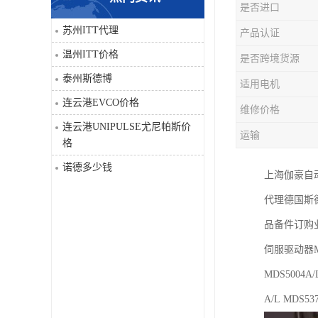
是否进口
科比
苏州ITT代理
产品认证
温州ITT价格
是否跨境货源
三菱
泰州斯德博
适用电机
DRPAG
连云港EVCO价格
维修价格
连云港UNIPULSE尤尼帕斯价
运输
格
诺德多少钱
上海伽豪自
代理德国斯
品备件订购
伺服驱动器
MDS5004A/
A/L MDS53