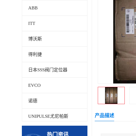
ABB
ITT
博沃斯
得利捷
日本SSS阀门定位器
EVCO
诺德
产品描述
UNIPULSE尤尼帕斯
贝加莱
热门资讯