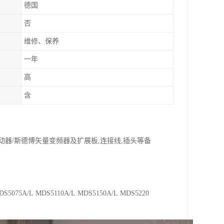
德国
否
维修、保养
一年
高
含
动器/斯德博矢量变频器及扩展板,连接线,插头等备
DS5075A/L MDS5110A/L MDS5150A/L MDS5220