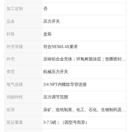
加工定制
否
品名
压力开关
封装
盒装
外壳等级
符合NEMA 4X要求
外壳
压铸铝合金壳体；环氧树脂涂层；垫圈密封；卡紧螺丝
类型
机械压力开关
电气连接
3/4 NPT内螺纹导管连接
功能特性
压力调节范围
应用
采矿、造纸制浆、化工、石化、生物制药及传统工业应用领域
装运重量
3-7.5磅；（因型号而异）