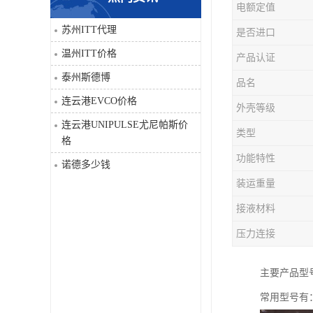
电额定值
科比
苏州ITT代理
是否进口
温州ITT价格
产品认证
三菱
泰州斯德博
品名
DRPAG
连云港EVCO价格
外壳等级
连云港UNIPULSE尤尼帕斯价
类型
格
功能特性
诺德多少钱
装运重量
接液材料
压力连接
主要产品型号有：1
常用型号有：10