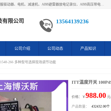
目前我们经销的优势产品主要如下：德国STOBER斯德博、伺服驱动器、电机、减速机、ABB避雷器放电记录仪、ABB高压带电指示器、模拟指示器、柜用照明灯、风机控制器、日本SSS阀门定位器；德国NORD诺德、德国SEW、ITT压力开关、ROSS、伦茨、WEST、ATOS、派克、SSS、三菱、 EVCO、 尤尼帕斯、日本三桥、三菱、威格士、KEB科比等等，品牌众多，无法一一列举！详情来电咨询
技有限公司
13564139236
公司介绍
公司动态
产品知识
4S1548-266 多种型号选择现场调节功能
ITT温度开关 100P
988.00
价格：￥
元
产品数量：
432432.00个