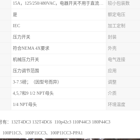
15A，125/250/480VAC，电器开关不用于直流电源形式
较小包装数
是
额定电压
IEC
加工定制
压力开关
封装
符合NEMA 4X要求
外壳
机械压力开关
电气连接
压力调节范围
应用
3-7.5磅；（因型号而异）
调整
4,5,7和9 1/2 NPT母头
介质
1/4 NPT母头
环境温度
32T4DC3 132T4DC6 110p42c3 110P44C3 180P44C3
0P11C3、100P11CC3、100P11CC3-PPA1