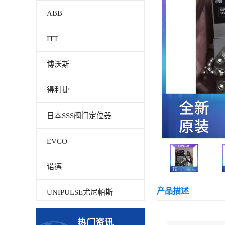
ABB
ITT
博沃斯
得利捷
日本SSS阀门定位器
EVCO
诺德
产品描述
UNIPULSE尤尼帕斯
贝加莱
热门资讯