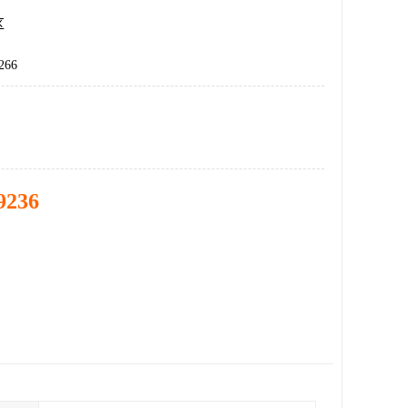
区
266
9236