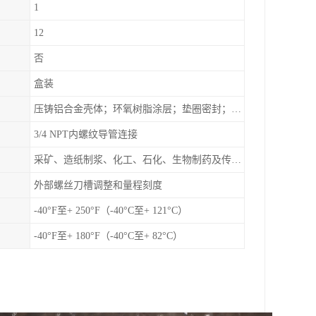
1
12
否
盒装
压铸铝合金壳体；环氧树脂涂层；垫圈密封；卡紧螺丝
3/4 NPT内螺纹导管连接
采矿、造纸制浆、化工、石化、生物制药及传统工业应用领域
外部螺丝刀槽调整和量程刻度
-40°F至+ 250°F（-40°C至+ 121°C）
-40°F至+ 180°F（-40°C至+ 82°C）