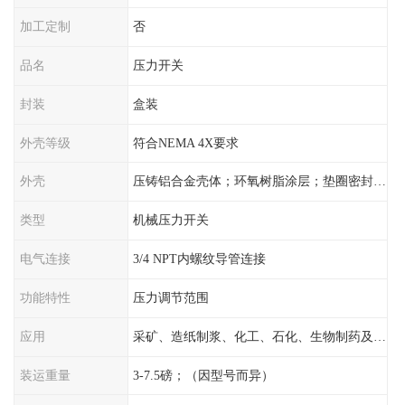
加工定制
否
品名
压力开关
封装
盒装
外壳等级
符合NEMA 4X要求
外壳
压铸铝合金壳体；环氧树脂涂层；垫圈密封；卡紧螺丝
类型
机械压力开关
电气连接
3/4 NPT内螺纹导管连接
功能特性
压力调节范围
应用
采矿、造纸制浆、化工、石化、生物制药及传统工业应用领域
装运重量
3-7.5磅；（因型号而异）