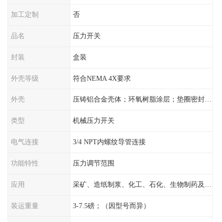
加工定制
否
品名
压力开关
封装
盒装
外壳等级
符合NEMA 4X要求
外壳
压铸铝合金壳体；环氧树脂涂层；垫圈密封；卡紧螺丝
类型
机械压力开关
电气连接
3/4 NPT内螺纹导管连接
功能特性
压力调节范围
应用
采矿、造纸制浆、化工、石化、生物制药及传统工业应用领域
装运重量
3-7.5磅；（因型号而异）