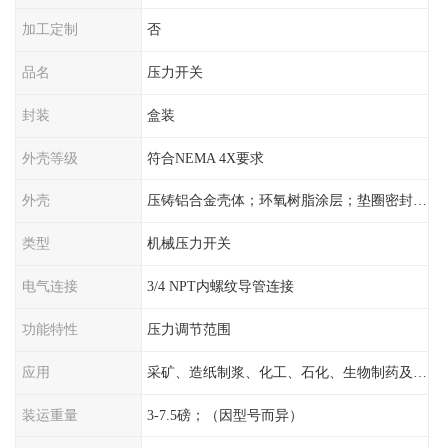
加工定制
否
品名
压力开关
封装
盒装
外壳等级
符合NEMA 4X要求
外壳
压铸铝合金壳体；环氧树脂涂层；垫圈密封；卡紧螺丝
类型
机械压力开关
电气连接
3/4 NPT内螺纹导管连接
功能特性
压力调节范围
应用
采矿、造纸制浆、化工、石化、生物制药及传统工业应用领域
装运重量
3-7.5磅；（因型号而异）