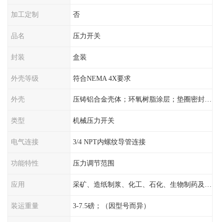
加工定制
否
品名
压力开关
封装
盒装
外壳等级
符合NEMA 4X要求
外壳
压铸铝合金壳体；环氧树脂涂层；垫圈密封；卡紧螺丝
类型
机械压力开关
电气连接
3/4 NPT内螺纹导管连接
功能特性
压力调节范围
应用
采矿、造纸制浆、化工、石化、生物制药及传统工业应用领域
装运重量
3-7.5磅；（因型号而异）