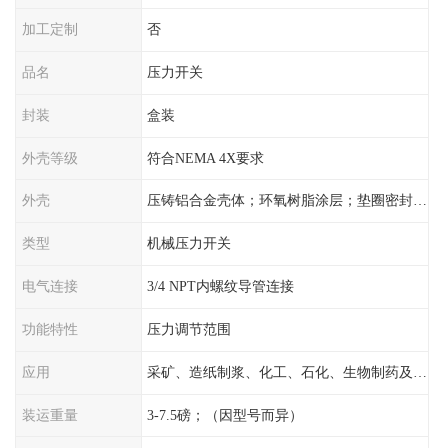
加工定制
否
品名
压力开关
封装
盒装
外壳等级
符合NEMA 4X要求
外壳
压铸铝合金壳体；环氧树脂涂层；垫圈密封；卡紧螺丝
类型
机械压力开关
电气连接
3/4 NPT内螺纹导管连接
功能特性
压力调节范围
应用
采矿、造纸制浆、化工、石化、生物制药及传统工业应用领域
装运重量
3-7.5磅；（因型号而异）