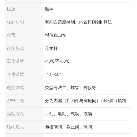
快递
顺丰
核心功能
智能自适应控制、内置PID控制算法
税票
增值税13%
连接形式
连接杆
工作温度
-40℃至+80℃
介质温度
-40°~50°
连接方式
类型有法兰、螺纹、焊接等
密封性能
分为内漏（启闭件与阀座间）和外漏（填料与阀杆间）
驱动方式
手动、电动、气动、液动
结构形式
包括闸阀、截止阀、球阀