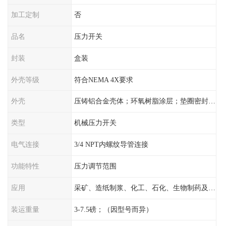
加工定制
否
品名
压力开关
封装
盒装
外壳等级
符合NEMA 4X要求
外壳
压铸铝合金壳体；环氧树脂涂层；垫圈密封；卡紧螺丝
类型
机械压力开关
电气连接
3/4 NPT内螺纹导管连接
功能特性
压力调节范围
应用
采矿、造纸制浆、化工、石化、生物制药及传统工业应用领域
装运重量
3-7.5磅；（因型号而异）