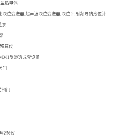
通型热电偶
化液位变送器,超声波液位变送器,液位计,射频导纳液位计
量泵
量泵
量积算仪
~10M3/H反渗透成套设备
阀门
械式阀门
持校验仪