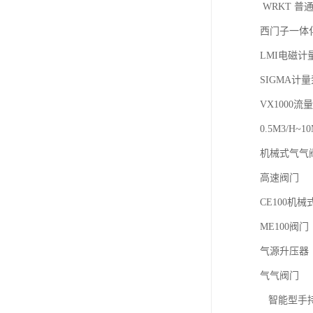
WRKT 普
西门子一体
LMI电磁计
SIGMA计
VX1000流
0.5M3/H
机械式气气
高速阀门
CE100机
ME100阀门
气源升压器
气气阀门
智能型手