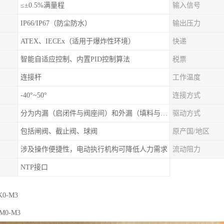
≤±0.5%满量程
输入信号
IP66/IP67（防尘防水）
输出压力
ATEX、IECEx（适用于爆炸性环境）
快递
智能自适应控制、内置PID控制算法
税票
连接杆
工作温度
-40°~50°
连接方式
分为内漏（启闭件与阀座间）和外漏（填料与阀杆间）
驱动方式
包括闸阀、截止阀、球阀
原产国/地区
涉及操作便捷性，电动执行机构可降低人力需求
流动阻力
NTP接口
K0-M3
/M0-M3