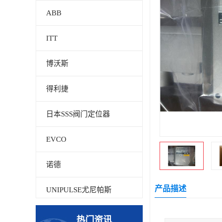
ABB
ITT
博沃斯
得利捷
日本SSS阀门定位器
EVCO
诺德
产品描述
UNIPULSE尤尼帕斯
贝加莱
热门资讯