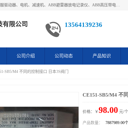
目前我们经销的优势产品主要如下：德国STOBER斯德博、伺服驱动器、电机、减速机、ABB避雷器放电记录仪、ABB高压带电指示器、模拟指示器、柜用照明灯、风机控制器、日本SSS阀门定位器；德国NORD诺德、德国SEW、ITT压力开关、ROSS、伦茨、WEST、ATOS、派克、SSS、三菱、 EVCO、 尤尼帕斯、日本三桥、三菱、威格士、KEB科比等等，品牌众多，无法一一列举！详情来电咨询
技有限公司
13564139236
公司介绍
公司动态
产品知识
151-SB5/M4 不同的控制接口 日本3S阀门
CE151-SB5/M4
98.00
价格：￥
元/个
产品数量：
7887989.00