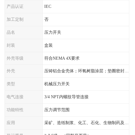
产品认证
IEC
加工定制
否
品名
压力开关
封装
盒装
外壳等级
符合NEMA 4X要求
外壳
压铸铝合金壳体；环氧树脂涂层；垫圈密封；卡紧螺丝
类型
机械压力开关
电气连接
3/4 NPT内螺纹导管连接
功能特性
压力调节范围
应用
采矿、造纸制浆、化工、石化、生物制药及传统工业应用领域