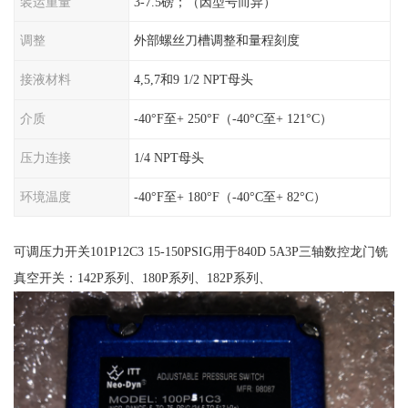
装运重量
3-7.5磅；（因型号而异）
调整
外部螺丝刀槽调整和量程刻度
接液材料
4,5,7和9 1/2 NPT母头
介质
-40°F至+ 250°F（-40°C至+ 121°C）
压力连接
1/4 NPT母头
环境温度
-40°F至+ 180°F（-40°C至+ 82°C）
可调压力开关101P12C3 15-150PSIG用于840D 5A3P三轴数控龙门铣
真空开关：142P系列、180P系列、182P系列、