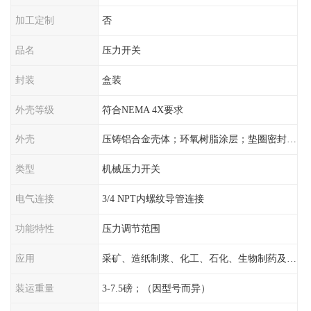
加工定制
否
品名
压力开关
封装
盒装
外壳等级
符合NEMA 4X要求
外壳
压铸铝合金壳体；环氧树脂涂层；垫圈密封；卡紧螺丝
类型
机械压力开关
电气连接
3/4 NPT内螺纹导管连接
功能特性
压力调节范围
应用
采矿、造纸制浆、化工、石化、生物制药及传统工业应用领域
装运重量
3-7.5磅；（因型号而异）