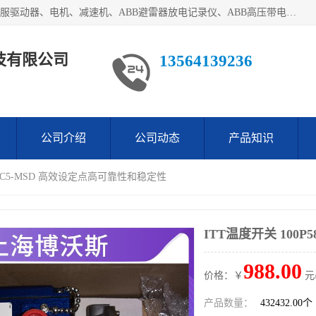
目前我们经销的优势产品主要如下：德国STOBER斯德博、伺服驱动器、电机、减速机、ABB避雷器放电记录仪、ABB高压带电指示器、模拟指示器、柜用照明灯、风机控制器、日本SSS阀门定位器；德国NORD诺德、德国SEW、ITT压力开关、ROSS、伦茨、WEST、ATOS、派克、SSS、三菱、 EVCO、 尤尼帕斯、日本三桥、三菱、威格士、KEB科比等等，品牌众多，无法一一列举！详情来电咨询
技有限公司
13564139236
公司介绍
公司动态
产品知识
P58C5-MSD 高效设定点高可靠性和稳定性
ITT温度开关 100
988.00
价格：￥
元
产品数量：
432432.00个