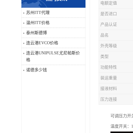
电额定值
科比
苏州ITT代理
是否进口
温州ITT价格
产品认证
三菱
泰州斯德博
品名
DRPAG
连云港EVCO价格
外壳等级
连云港UNIPULSE尤尼帕斯价
类型
格
功能特性
诺德多少钱
装运重量
接液材料
压力连接
可调压力开关1
温度开关：10