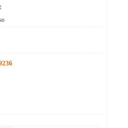
区
SD
9236