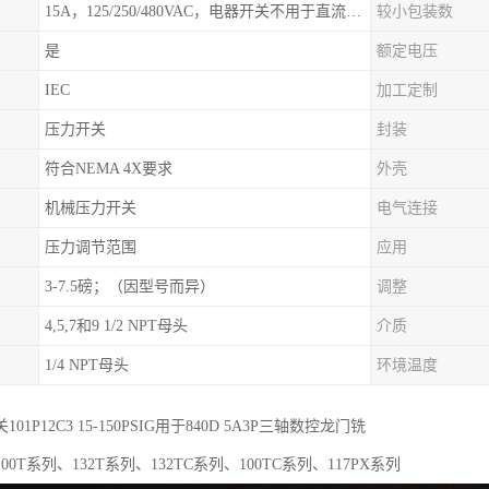
15A，125/250/480VAC，电器开关不用于直流电源形式
较小包装数
是
额定电压
IEC
加工定制
压力开关
封装
符合NEMA 4X要求
外壳
机械压力开关
电气连接
压力调节范围
应用
3-7.5磅；（因型号而异）
调整
4,5,7和9 1/2 NPT母头
介质
1/4 NPT母头
环境温度
01P12C3 15-150PSIG用于840D 5A3P三轴数控龙门铣
0T系列、132T系列、132TC系列、100TC系列、117PX系列