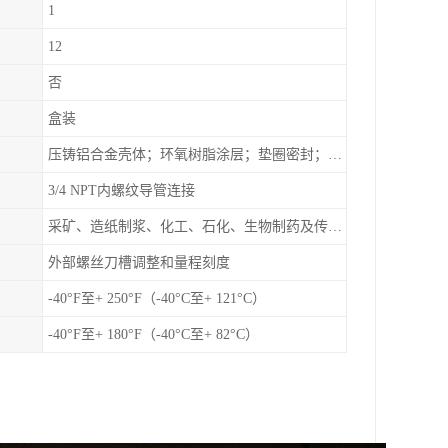
1
12
否
盒装
压铸铝合金壳体；环氧树脂涂层；垫圈密封；卡紧螺丝
3/4 NPT内螺纹导管连接
采矿、造纸制浆、化工、石化、生物制药及传统工业应用领域
外部螺丝刀槽调整和量程刻度
-40°F至+ 250°F（-40°C至+ 121°C）
-40°F至+ 180°F（-40°C至+ 82°C）