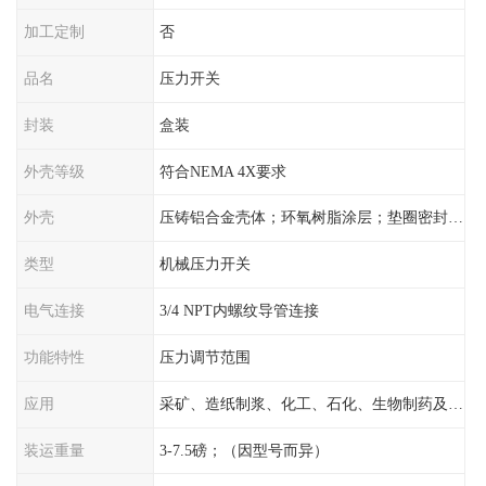
加工定制
否
品名
压力开关
封装
盒装
外壳等级
符合NEMA 4X要求
外壳
压铸铝合金壳体；环氧树脂涂层；垫圈密封；卡紧螺丝
类型
机械压力开关
电气连接
3/4 NPT内螺纹导管连接
功能特性
压力调节范围
应用
采矿、造纸制浆、化工、石化、生物制药及传统工业应用领域
装运重量
3-7.5磅；（因型号而异）