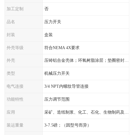
加工定制
否
品名
压力开关
封装
盒装
外壳等级
符合NEMA 4X要求
外壳
压铸铝合金壳体；环氧树脂涂层；垫圈密封；卡紧螺丝
类型
机械压力开关
电气连接
3/4 NPT内螺纹导管连接
功能特性
压力调节范围
应用
采矿、造纸制浆、化工、石化、生物制药及传统工业应用领域
装运重量
3-7.5磅；（因型号而异）