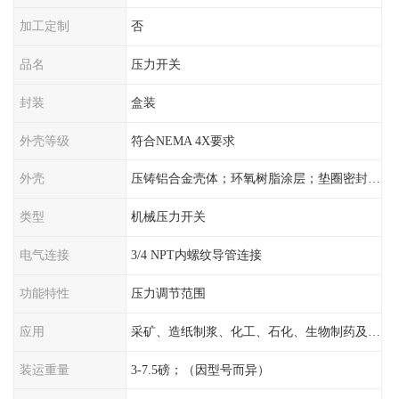
加工定制
否
品名
压力开关
封装
盒装
外壳等级
符合NEMA 4X要求
外壳
压铸铝合金壳体；环氧树脂涂层；垫圈密封；卡紧螺丝
类型
机械压力开关
电气连接
3/4 NPT内螺纹导管连接
功能特性
压力调节范围
应用
采矿、造纸制浆、化工、石化、生物制药及传统工业应用领域
装运重量
3-7.5磅；（因型号而异）