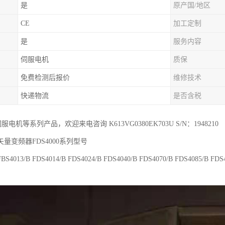
是
原产国/地区
CE
加工定制
是
服务内容
伺服电机
质保
免费检测后报价
维修技术
快递物流
是否含税
r伺服电机等系列产品，欢迎来电咨询 K613VG0380EK703U S/N：1948210
量变频器FDS4000系列型号
FBS4013/B FDS4014/B FDS4024/B FDS4040/B FDS4070/B FDS4085/B FDS