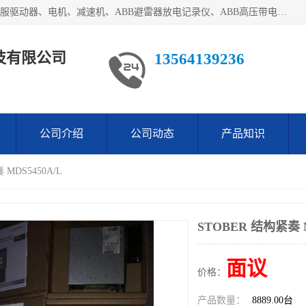
目前我们经销的优势产品主要如下：德国STOBER斯德博、伺服驱动器、电机、减速机、ABB避雷器放电记录仪、ABB高压带电指示器、模拟指示器、柜用照明灯、风机控制器、日本SSS阀门定位器；德国NORD诺德、德国SEW、ITT压力开关、ROSS、伦茨、WEST、ATOS、派克、SSS、三菱、 EVCO、 尤尼帕斯、日本三桥、三菱、威格士、KEB科比等等，品牌众多，无法一一列举！详情来电咨询
技有限公司
13564139236
公司介绍
公司动态
产品知识
 MDS5450A/L
STOBER 结构紧奏 M
面议
价格：
产品数量：
8889.00台