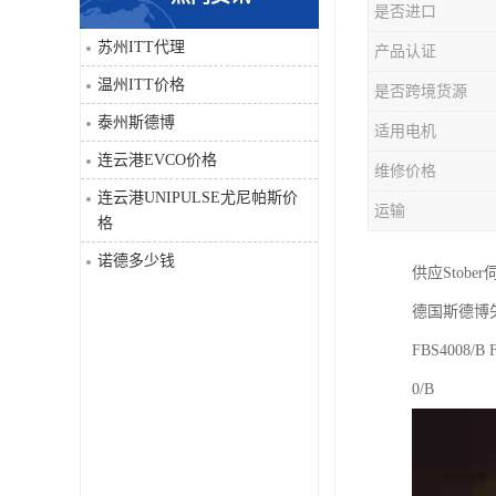
是否进口
科比
苏州ITT代理
产品认证
温州ITT价格
是否跨境货源
三菱
泰州斯德博
适用电机
DRPAG
连云港EVCO价格
维修价格
连云港UNIPULSE尤尼帕斯价
运输
格
诺德多少钱
供应Stobe
德国斯德博矢
FBS4008/B 
0/B