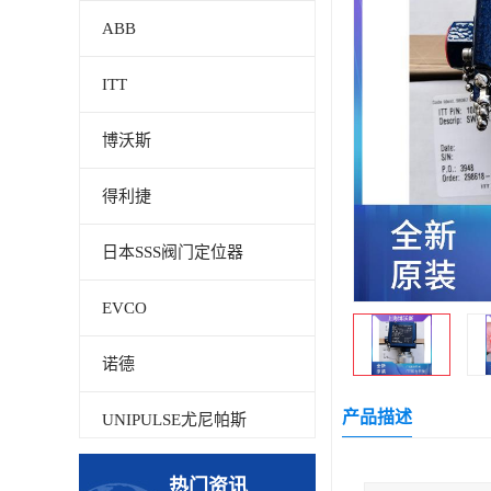
ABB
ITT
博沃斯
得利捷
日本SSS阀门定位器
EVCO
诺德
产品描述
UNIPULSE尤尼帕斯
贝加莱
热门资讯