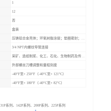
1
12
否
盒装
压铸铝合金壳体；环氧树脂涂层；垫圈密封；卡紧螺丝
3/4 NPT内螺纹导管连接
采矿、造纸制浆、化工、石化、生物制药及传统工业应用领域
外部螺丝刀槽调整和量程刻度
-40°F至+ 250°F（-40°C至+ 121°C）
-40°F至+ 180°F（-40°C至+ 82°C）
31P系列、142P系列、200P系列、225P系列