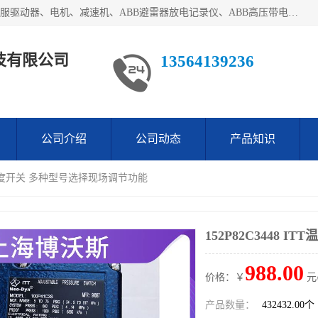
目前我们经销的优势产品主要如下：德国STOBER斯德博、伺服驱动器、电机、减速机、ABB避雷器放电记录仪、ABB高压带电指示器、模拟指示器、柜用照明灯、风机控制器、日本SSS阀门定位器；德国NORD诺德、德国SEW、ITT压力开关、ROSS、伦茨、WEST、ATOS、派克、SSS、三菱、 EVCO、 尤尼帕斯、日本三桥、三菱、威格士、KEB科比等等，品牌众多，无法一一列举！详情来电咨询
技有限公司
13564139236
公司介绍
公司动态
产品知识
 ITT温度开关 多种型号选择现场调节功能
152P82C3448
988.00
价格：￥
元
产品数量：
432432.00个