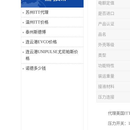
电额定值
科比
苏州ITT代理
是否进口
温州ITT价格
产品认证
三菱
泰州斯德博
品名
DRPAG
连云港EVCO价格
外壳等级
连云港UNIPULSE尤尼帕斯价
类型
格
功能特性
诺德多少钱
装运重量
接液材料
压力连接
代理美国IT
压力开关：10