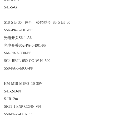
S41-5-G
S18-5-B-30 停产，替代型号 S5-5-B3-30
S5N-PR-5-C01-PP
光电开关S6-1-A6
光电开关S62-PA-5-B01-PP
SM-PR-2-D30-PP
SG4-RB2L-050-OO-W H=500
S50-PA-5-MO3-PP
HM-M18-M1PO 10-30V
S41-2-D-N
S-IR 2m
SR31-1 PNP CONN.VN
S50-PR-5-C01-PP