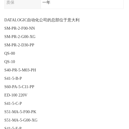
质保
一年
DATALOGIC自动化公司的总部位于意大利
SM-PR-2-F00-NN
SM-PR-2-G00-XG
SM-PR-2-D30-PP
QS-00
QS-10
S40-PR-5-M03-PH
S41-5-B-P
S60-PA-5-C11-PP
ED-100 220V
S41-5-C-P
S51-MA-5-F00-PK
S51-MA-5-G00-XG
S41-5-F-P