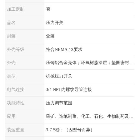
加工定制
否
品名
压力开关
封装
盒装
外壳等级
符合NEMA 4X要求
外壳
压铸铝合金壳体；环氧树脂涂层；垫圈密封；卡紧螺丝
类型
机械压力开关
电气连接
3/4 NPT内螺纹导管连接
功能特性
压力调节范围
应用
采矿、造纸制浆、化工、石化、生物制药及传统工业应用领域
装运重量
3-7.5磅；（因型号而异）