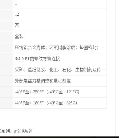
1
12
否
盒装
压铸铝合金壳体；环氧树脂涂层；垫圈密封；卡紧螺丝
3/4 NPT内螺纹导管连接
采矿、造纸制浆、化工、石化、生物制药及传统工业应用领域
外部螺丝刀槽调整和量程刻度
-40°F至+ 250°F（-40°C至+ 121°C）
-40°F至+ 180°F（-40°C至+ 82°C）
6系列、gt210系列