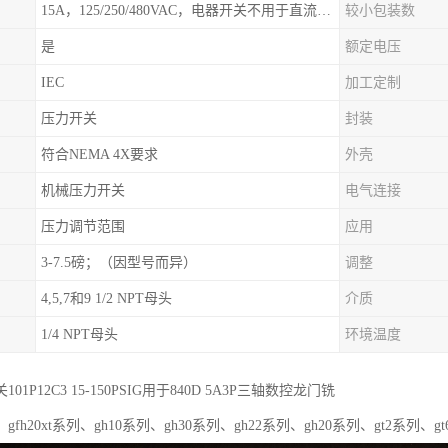
15A，125/250/480VAC，电器开关不用于直流电源形式
较小包装数
是
额定电压
IEC
加工定制
压力开关
封装
符合NEMA 4X要求
外壳
机械压力开关
电气连接
压力调节范围
应用
3-7.5磅；（因型号而异）
调整
4,5,7和9 1/2 NPT母头
介质
1/4 NPT母头
环境温度
01P12C3 15-150PSIG用于840D 5A3P三轴数控龙门铣
fh20xt系列、gh10系列、gh30系列、gh22系列、gh20系列、gt2系列、gt