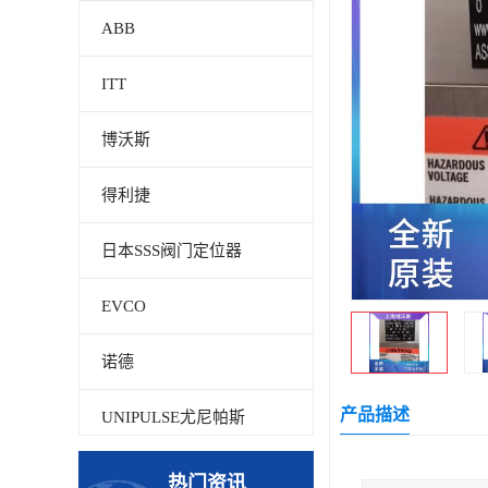
ABB
ITT
博沃斯
得利捷
日本SSS阀门定位器
EVCO
诺德
产品描述
UNIPULSE尤尼帕斯
贝加莱
热门资讯