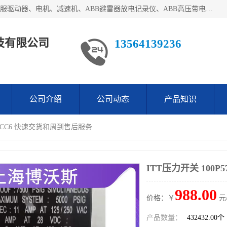
目前我们经销的优势产品主要如下：德国STOBER斯德博、伺服驱动器、电机、减速机、ABB避雷器放电记录仪、ABB高压带电指示器、模拟指示器、柜用照明灯、风机控制器、日本SSS阀门定位器；德国NORD诺德、德国SEW、ITT压力开关、ROSS、伦茨、WEST、ATOS、派克、SSS、三菱、 EVCO、 尤尼帕斯、日本三桥、三菱、威格士、KEB科比等等，品牌众多，无法一一列举！详情来电咨询
技有限公司
13564139236
公司介绍
公司动态
产品知识
P57CC6 快速交货和周到售后服务
ITT压力开关 100
988.00
价格：￥
元
产品数量：
432432.00个