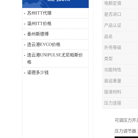
电额定值
科比
苏州ITT代理
是否进口
温州ITT价格
产品认证
三菱
泰州斯德博
品名
DRPAG
连云港EVCO价格
外壳等级
连云港UNIPULSE尤尼帕斯价
类型
格
功能特性
诺德多少钱
装运重量
接液材料
压力连接
可调压力开关1
压力调节器：g