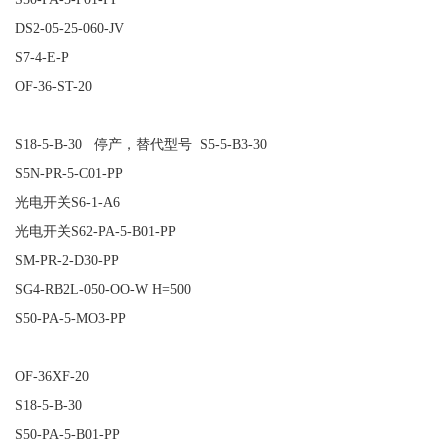
DS2-05-25-060-JV
S7-4-E-P
OF-36-ST-20
S18-5-B-30 停产，替代型号 S5-5-B3-30
S5N-PR-5-C01-PP
光电开关S6-1-A6
光电开关S62-PA-5-B01-PP
SM-PR-2-D30-PP
SG4-RB2L-050-OO-W H=500
S50-PA-5-MO3-PP
OF-36XF-20
S18-5-B-30
S50-PA-5-B01-PP