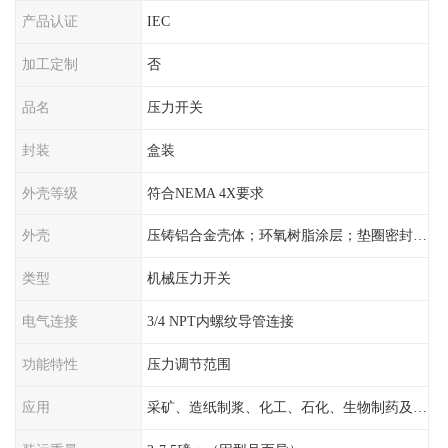
产品认证
IEC
加工定制
否
品名
压力开关
封装
盒装
外壳等级
符合NEMA 4X要求
外壳
压铸铝合金壳体；环氧树脂涂层；垫圈密封；卡紧螺丝
类型
机械压力开关
电气连接
3/4 NPT内螺纹导管连接
功能特性
压力调节范围
应用
采矿、造纸制浆、化工、石化、生物制药及传统工业应用领域