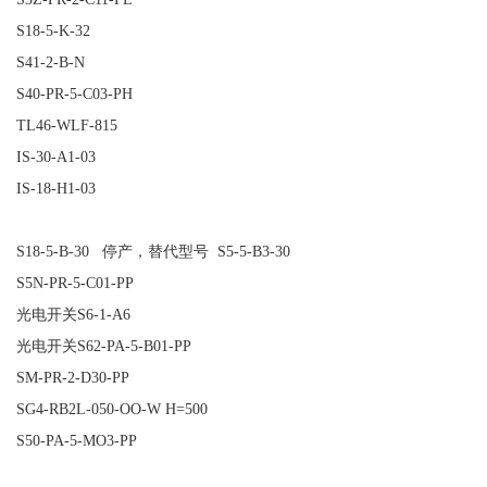
S18-5-K-32
S41-2-B-N
S40-PR-5-C03-PH
TL46-WLF-815
IS-30-A1-03
IS-18-H1-03
S18-5-B-30 停产，替代型号 S5-5-B3-30
S5N-PR-5-C01-PP
光电开关S6-1-A6
光电开关S62-PA-5-B01-PP
SM-PR-2-D30-PP
SG4-RB2L-050-OO-W H=500
S50-PA-5-MO3-PP