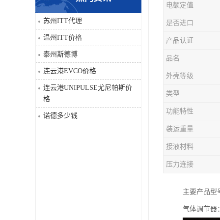
电额定值
科比
苏州ITT代理
是否进口
温州ITT价格
产品认证
三菱
泰州斯德博
品名
DRPAG
连云港EVCO价格
外壳等级
连云港UNIPULSE尤尼帕斯价
类型
格
功能特性
诺德多少钱
装运重量
接液材料
压力连接
主要产品型号有：1
气体调节器：h