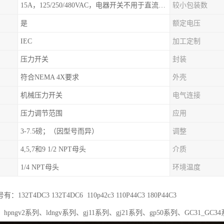
15A，125/250/480VAC，电器开关不用于直流电源形式
较小包装数
是
额定电压
IEC
加工定制
压力开关
封装
符合NEMA 4X要求
外壳
机械压力开关
电气连接
压力调节范围
应用
3-7.5磅；（因型号而异）
调整
4,5,7和9 1/2 NPT母头
介质
1/4 NPT母头
环境温度
32T4DC3 132T4DC6 110p42c3 110P44C3 180P44C3
pngv2系列、ldngv系列、gj11系列、gj21系列、gp50系列、GC31_GC3