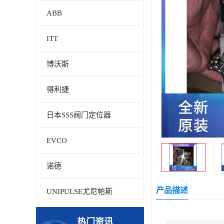
ABB
ITT
博沃斯
得利捷
日本SSS阀门定位器
EVCO
诺德
产品描述
UNIPULSE尤尼帕斯
贝加莱
热门资讯