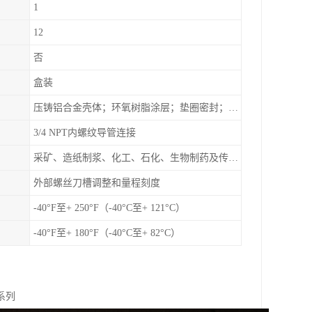
1
12
否
盒装
压铸铝合金壳体；环氧树脂涂层；垫圈密封；卡紧螺丝
3/4 NPT内螺纹导管连接
采矿、造纸制浆、化工、石化、生物制药及传统工业应用领域
外部螺丝刀槽调整和量程刻度
-40°F至+ 250°F（-40°C至+ 121°C）
-40°F至+ 180°F（-40°C至+ 82°C）
4系列