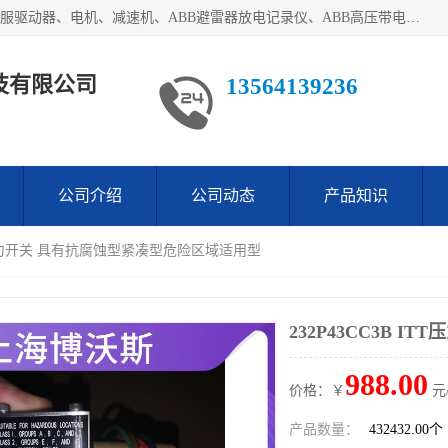
目前我们经销的优势产品主要如下：德国STOBER斯德博、伺服驱动器、电机、减速机、ABB避雷器放电记录仪、ABB高压带电指示器、模拟指示器、柜用照明灯、风机控制器、日本SSS阀门定位器；德国NORD诺德、德国SEW、ITT压力开关、ROSS、伦茨、WEST、ATOS、派克、SSS、三菱、 EVCO、 尤尼帕斯、日本三桥、三菱、威格士、KEB科比等等，品牌众多，无法一一列举！详情来电咨询
技有限公司
13564139236
公司介绍
公司动态
产品知识
ITT压力开关 具有抗腐蚀型紧凑型危险区域适用型
232P43CC3B 
988.00
价格：￥
元
产品数量：
432432.00个