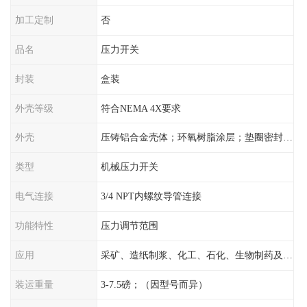
加工定制
否
品名
压力开关
封装
盒装
外壳等级
符合NEMA 4X要求
外壳
压铸铝合金壳体；环氧树脂涂层；垫圈密封；卡紧螺丝
类型
机械压力开关
电气连接
3/4 NPT内螺纹导管连接
功能特性
压力调节范围
应用
采矿、造纸制浆、化工、石化、生物制药及传统工业应用领域
装运重量
3-7.5磅；（因型号而异）