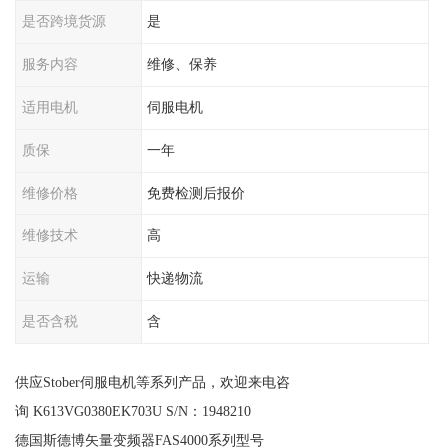
是否跨境货源
是
服务内容
维修、保养
适用电机
伺服电机
质保
一年
维修价格
免费检测后报价
维修技术
高
运输
快递物流
是否含税
含
供应Stober伺服电机等系列产品，欢迎来电咨
询 K613VG0380EK703U S/N：1948210
德国斯德博矢量变频器FAS4000系列型号