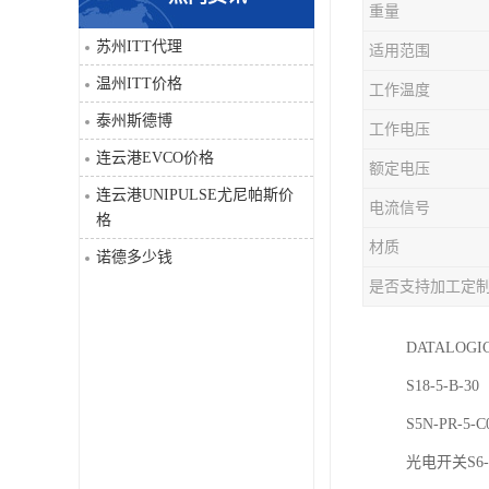
重量
科比
苏州ITT代理
适用范围
温州ITT价格
工作温度
三菱
泰州斯德博
工作电压
DRPAG
连云港EVCO价格
额定电压
连云港UNIPULSE尤尼帕斯价
电流信号
格
材质
诺德多少钱
是否支持加工定
DATALO
S18-5-B-
S5N-PR-5-C
光电开关S6-