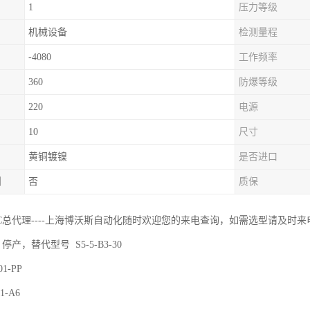
1
压力等级
机械设备
检测量程
-4080
工作频率
360
防爆等级
220
电源
10
尺寸
黄铜镀镍
是否进口
制
否
质保
GIC总代理----上海博沃斯自动化随时欢迎您的来电查询，如需选型请及时
30 停产，替代型号 S5-5-B3-30
01-PP
1-A6