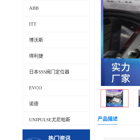
ABB
ITT
博沃斯
得利捷
日本SSS阀门定位器
EVCO
诺德
产品描述
UNIPULSE尤尼帕斯
贝加莱
热门资讯