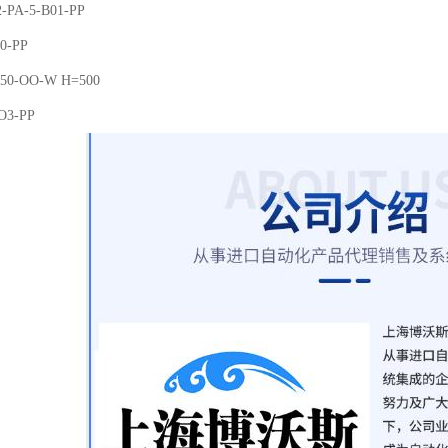
PA-5-B01-PP
30-PP
050-OO-W H=500
O3-PP