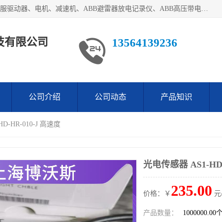
目前我们经销的优势产品主要如下：德国STOBER斯德博、伺服驱动器、电机、减速机、ABB避雷器放电记录仪、ABB高压带电指示器、模拟指示器、柜用照明灯、风机控制器、日本SSS阀门定位器；德国NORD诺德、德国SEW、ITT压力开关、ROSS、伦茨、WEST、ATOS、派克、SSS、三菱、 EVCO、 尤尼帕斯、日本三桥、三菱、威格士、KEB科比等等，品牌众多，无法一一列举！详情来电咨询
技有限公司
13564139236
公司介绍
公司动态
产品知识
-HR-010-J ‌高速度
光电传感器 AS1-HD-
235.00
价格：￥
元
产品数量：
1000000.00