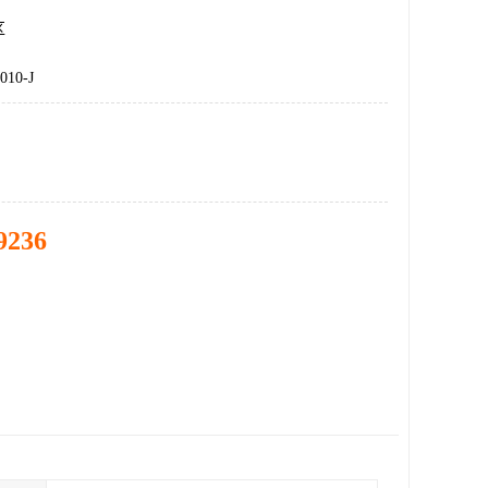
区
010-J
9236