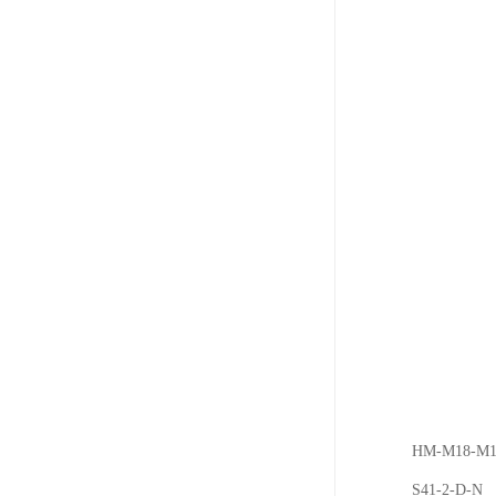
HM-M18-M
S41-2-D-N